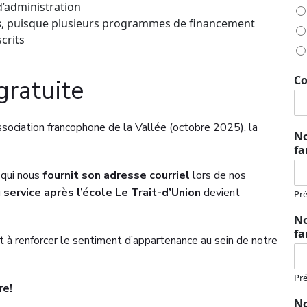
d’administration
s
, puisque plusieurs programmes de financement
crits
Co
gratuite
sociation francophone de la Vallée (octobre 2025), la
No
fa
, qui nous
fournit son adresse courriel
lors de nos
u
service après l’école Le Trait-d’Union
devient
Pr
No
fa
et à renforcer le sentiment d’appartenance au sein de notre
Pr
re!
No