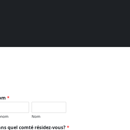
om
*
énom
Nom
ns quel comté résidez-vous?
*